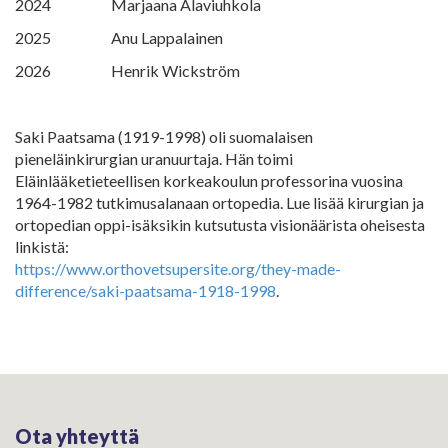
2024 Marjaana Alaviuhkola
2025 Anu Lappalainen
2026 Henrik Wickström
Saki Paatsama (1919-1998) oli suomalaisen
pieneläinkirurgian uranuurtaja. Hän toimi
Eläinlääketieteellisen korkeakoulun professorina vuosina
1964-1982 tutkimusalanaan ortopedia. Lue lisää kirurgian ja
ortopedian oppi-isäksikin kutsutusta visionäärista oheisesta
linkistä:
https://www.orthovetsupersite.org/they-made-
difference/saki-paatsama-1918-1998
.
Ota yhteyttä