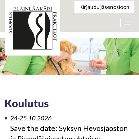
Kirjaudu jäsenosioon
Valik
Koulutus
24-25.10.2026
Save the date: Syksyn Hevosjaoston
ja Pieneläinjaoston yhteiset