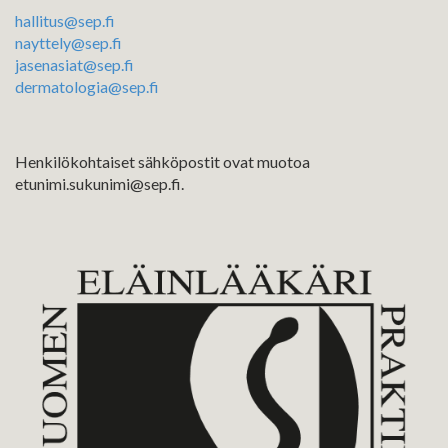
hallitus@sep.fi
nayttely@sep.fi
jasenasiat@sep.fi
dermatologia@sep.fi
Henkilökohtaiset sähköpostit ovat muotoa
etunimi.sukunimi@sep.fi.