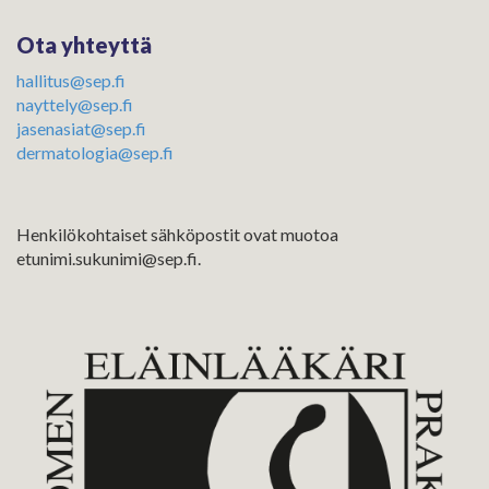
Ota yhteyttä
hallitus@sep.fi
nayttely@sep.fi
jasenasiat@sep.fi
dermatologia@sep.fi
Henkilökohtaiset sähköpostit ovat muotoa
etunimi.sukunimi@sep.fi.