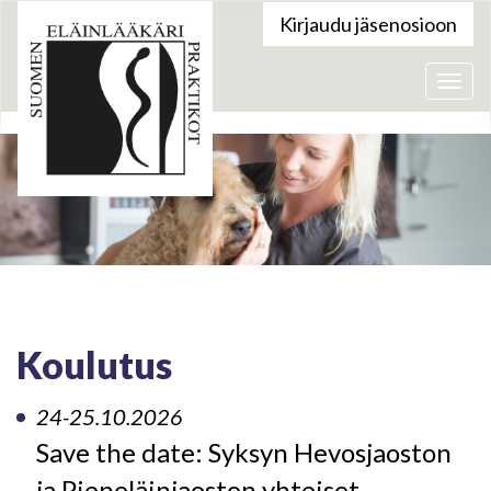
Kirjaudu jäsenosioon
Valik
Koulutus
24-25.10.2026
Save the date: Syksyn Hevosjaoston
ja Pieneläinjaoston yhteiset