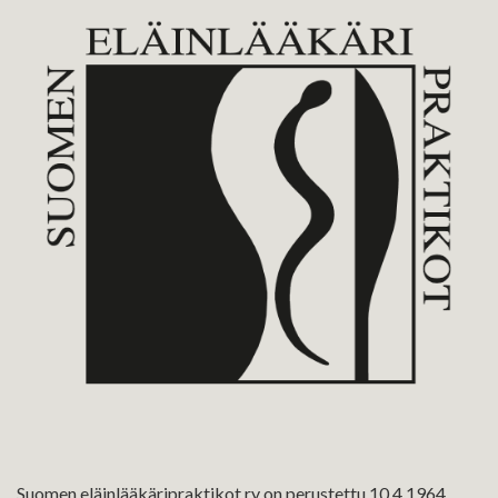
Suomen eläinlääkäripraktikot ry on perustettu 10.4.1964,