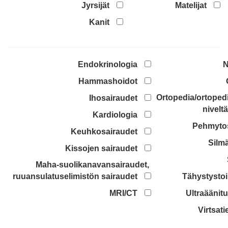
Jyrsijät
Matelijat
Kanit
Endokrinologia
N
Hammashoidot
Ortopedia/ortopedi
Ihosairaudet
nivelt
Kardiologia
Pehmytos
Keuhkosairaudet
Silm
Kissojen sairaudet
Maha-suolikanavansairaudet,
ruuansulatuselimistön sairaudet
Tähystysto
MRI/CT
Ultraäänit
Virtsat