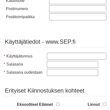
Katuosoite
Postinumero
Postitoimipaikka
Käyttäjätiedot - www.SEP.fi
*
Käyttäjätunnus
*
Salasana
*
Salasana uudestaan
Erityiset Kiinnostuksen kohteet
Eksoottiset Eläimet
Linnut