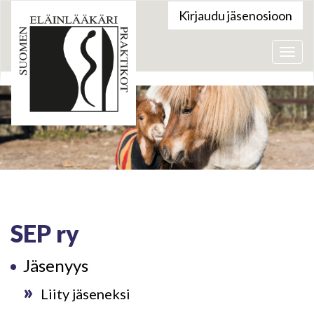
Kirjaudu jäsenosioon
Valik
SEP ry
Jäsenyys
»
Liity jäseneksi