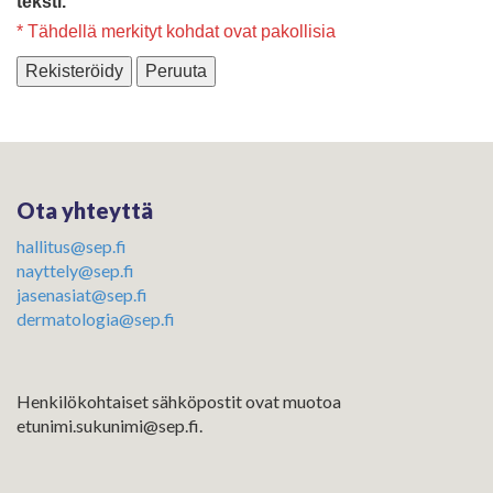
teksti.
* Tähdellä merkityt kohdat ovat pakollisia
Rekisteröidy
Peruuta
Ota yhteyttä
hallitus@sep.fi
nayttely@sep.fi
jasenasiat@sep.fi
dermatologia@sep.fi
Henkilökohtaiset sähköpostit ovat muotoa
etunimi.sukunimi@sep.fi.