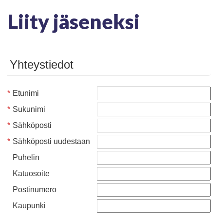
Liity jäseneksi
Yhteystiedot
*
Etunimi
*
Sukunimi
*
Sähköposti
*
Sähköposti uudestaan
Puhelin
Katuosoite
Postinumero
Kaupunki