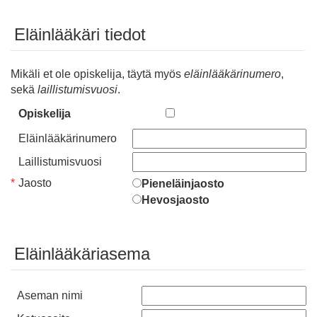
Eläinlääkäri tiedot
Mikäli et ole opiskelija, täytä myös
eläinlääkärinumero
,
sekä
laillistumisvuosi
.
Opiskelija
Eläinlääkärinumero
Laillistumisvuosi
*
Jaosto
Pieneläinjaosto
Hevosjaosto
Eläinlääkäriasema
Aseman nimi